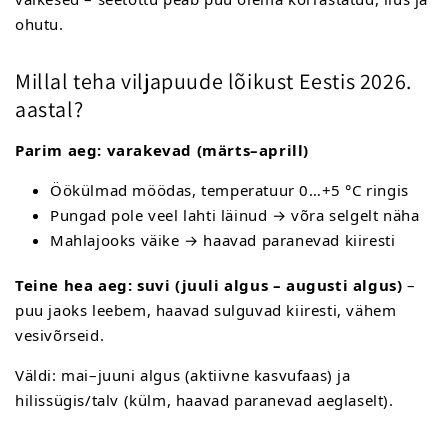
ohutu.
Millal teha viljapuude lõikust Eestis 2026.
aastal?
Parim aeg: varakevad (märts–aprill)
Öökülmad möödas, temperatuur 0…+5 °C ringis
Pungad pole veel lahti läinud → võra selgelt näha
Mahlajooks väike → haavad paranevad kiiresti
Teine hea aeg: suvi (juuli algus – augusti algus)
–
puu jaoks leebem, haavad sulguvad kiiresti, vähem
vesivõrseid.
Väldi: mai–juuni algus (aktiivne kasvufaas) ja
hilissügis/talv (külm, haavad paranevad aeglaselt).