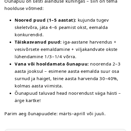
Õunapuu on Eesti aianduse kuningas – siin on tema
hoolduse võtmed:
Noored puud (1–5 aastat):
kujunda tugev
skeletvõra, jäta 4–6 peamist okst, eemalda
konkurendid.
Täiskasvanud puud:
iga-aastane harvendus +
vesivõrsete eemaldamine + viljakandvate okste
lühendamine 1/3–1/4 võrra.
Vana või hooldamata õunapuu:
noorenda 2–3
aasta jooksul – esimene aasta eemalda suur osa
surnud ja haiget, teine aasta harvenda 30–40%,
kolmas aasta viimista.
Õunapuud taluvad head noorendust väga hästi –
ärge kartke!
Parim aeg õunapuudele: märts–aprill või juuli.