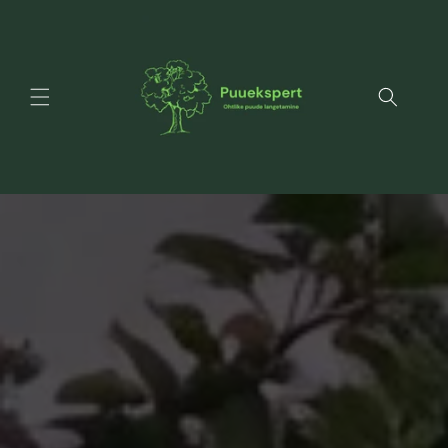
Mine
sisu
juurde