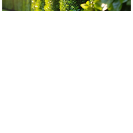
Heki lõikus ja pügamine
Kruntide puhastus & võsalõikus