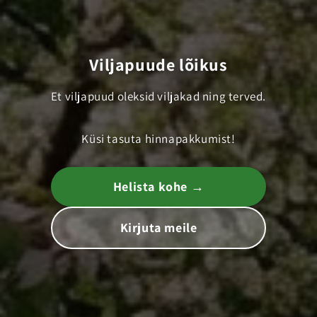
Viljapuude lõikus
Et viljapuud oleksid viljakad ning terved.
Küsi tasuta hinnapakkumist!
Helista kohe →
Kirjuta meile