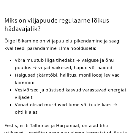
Miks on viljapuude regulaarne lõikus
hädavajalik?
Õige lõikamine on viljapuu elu pikendamine ja saagi
kvaliteedi parandamine. Ilma hoolduseta:
Võra muutub liiga tihedaks → valguse ja õhu
puudus → viljad väikesed, hapud või haiged
Haigused (kärntõbi, hallitus, monilioos) levivad
kiiremini
Vesivõrsed ja püstised kasvud varastavad energiat
viljadelt
Vanad oksad murduvad lume või tuule käes →
ohtlik aias
Eestis, eriti Tallinnas ja Harjumaal, on aiad tihti
väikesed – seetõttu peab puu olema korrastatud, ilus ja