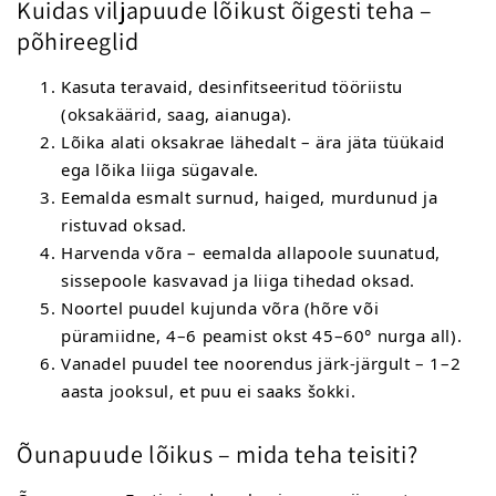
Kuidas viljapuude lõikust õigesti teha –
põhireeglid
Kasuta teravaid, desinfitseeritud tööriistu
(oksakäärid, saag, aianuga).
Lõika alati oksakrae lähedalt – ära jäta tüükaid
ega lõika liiga sügavale.
Eemalda esmalt surnud, haiged, murdunud ja
ristuvad oksad.
Harvenda võra – eemalda allapoole suunatud,
sissepoole kasvavad ja liiga tihedad oksad.
Noortel puudel kujunda võra (hõre või
püramiidne, 4–6 peamist okst 45–60° nurga all).
Vanadel puudel tee noorendus järk-järgult – 1–2
aasta jooksul, et puu ei saaks šokki.
Õunapuude lõikus – mida teha teisiti?