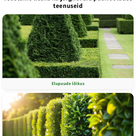
teenuseid
Elupuude lõikus