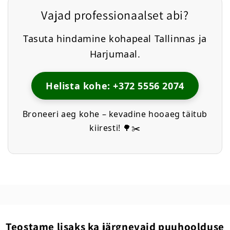
Vajad professionaalset abi?
Tasuta hindamine kohapeal Tallinnas ja
Harjumaal.
Helista kohe: +372 5556 2074
Broneeri aeg kohe – kevadine hooaeg täitub
kiiresti! 🌳✂️
Teostame lisaks ka järgnevaid puuhoolduse