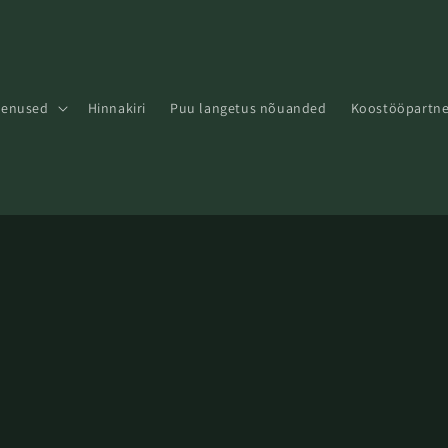
eenused
Hinnakiri
Puu langetus nõuanded
Koostööpartne