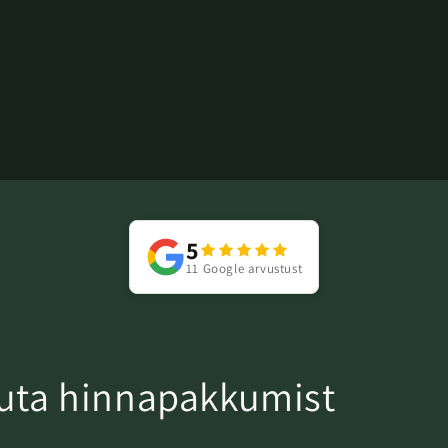
5
11 Google arvustust
suta hinnapakkumist