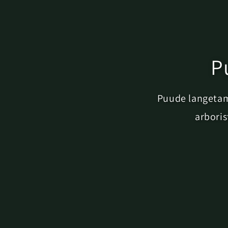
P
Puude langetam
arboris