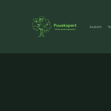
Mine
sisu
juurde
Avaleht
T