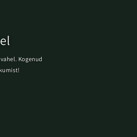
el
 vahel. Kogenud
kkumist!