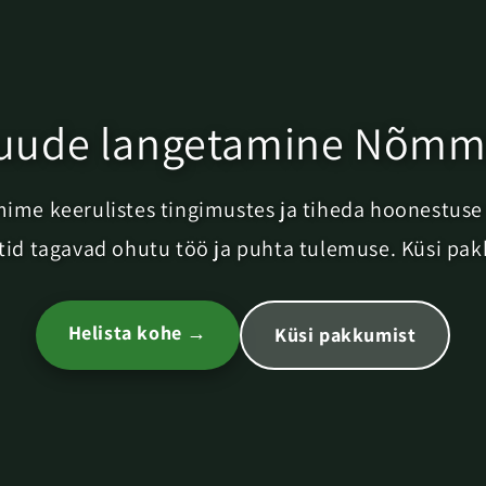
uude langetamine Nõmm
ime keerulistes tingimustes ja tiheda hoonestuse
tid tagavad ohutu töö ja puhta tulemuse. Küsi pa
Helista kohe →
Küsi pakkumist